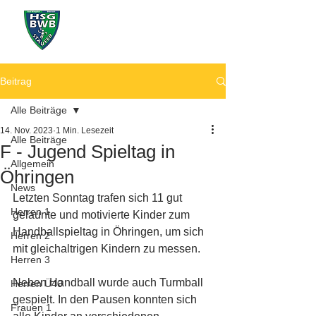
Beitrag
Alle Beiträge
14. Nov. 2023
1 Min. Lesezeit
Alle Beiträge
F - Jugend Spieltag in
Allgemein
Öhringen
News
Letzten Sonntag trafen sich 11 gut 
Herren 1
gelaunte und motivierte Kinder zum 
Handballspieltag in Öhringen, um sich 
Herren 2
mit gleichaltrigen Kindern zu messen.
Herren 3
Neben Handball wurde auch Turmball 
Herren Ü40
gespielt. In den Pausen konnten sich 
Frauen 1