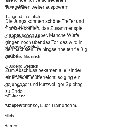
alle Kinder an verschiedenen 
Frauen Ü30
Turngeräten weiter auspowern.
B-Jugend männlich
Die Jungs konnten schöne Treffer und 
B-Jugend weiblich
Punkte erzählen, das Zusammenspiel 
klappte schon super. Manche Würfe 
C-Jugend Männlich
gingen noch über das Tor, das wird in 
C-Jugend Weiblich
den nächsten Trainingseinheiten fleißig 
D-Jugend Männlich
geübt!  
D-Jugend weiblich
Zum Abschluss bekamen alle Kinder 
E-Jugend gemischt
eine Medaille überreicht, so ging ein 
gelungener und kurzweiliger Spieltag 
wE-Jugend
zu Ende.
mE-Jugend
Macht weiter so, Euer Trainerteam.
F-Jugend
Minis
Herren