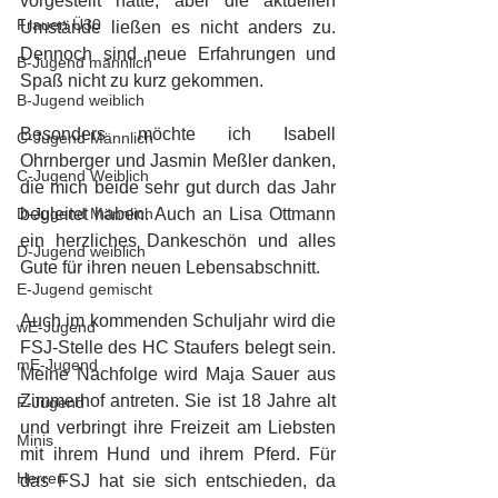
vorgestellt hatte, aber die aktuellen 
Frauen Ü30
Umstände ließen es nicht anders zu. 
Dennoch sind neue Erfahrungen und 
B-Jugend männlich
Spaß nicht zu kurz gekommen. 
B-Jugend weiblich
Besonders möchte ich Isabell 
C-Jugend Männlich
Ohrnberger und Jasmin Meßler danken, 
C-Jugend Weiblich
die mich beide sehr gut durch das Jahr 
D-Jugend Männlich
begleitet haben. Auch an Lisa Ottmann 
ein herzliches Dankeschön und alles 
D-Jugend weiblich
Gute für ihren neuen Lebensabschnitt. 
E-Jugend gemischt
Auch im kommenden Schuljahr wird die 
wE-Jugend
FSJ-Stelle des HC Staufers belegt sein. 
mE-Jugend
Meine Nachfolge wird Maja Sauer aus 
Zimmerhof antreten. Sie ist 18 Jahre alt 
F-Jugend
und verbringt ihre Freizeit am Liebsten 
Minis
mit ihrem Hund und ihrem Pferd. Für 
Herren
das FSJ hat sie sich entschieden, da 