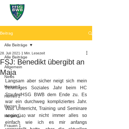
Beitrag
Alle Beiträge
28. Juli 2021
1 Min. Lesezeit
Alle Beiträge
FSJ: Benedikt übergibt an
Allgemein
Maja
News
Langsam aber sicher neigt sich mein 
Herren 1
freiwilliges Soziales Jahr beim HC 
Staufer/HSG BWB dem Ende zu. Es 
Herren 2
war ein durchweg kompliziertes Jahr. 
Herren 3
Was Unterricht, Training und Seminare 
anging,  war nicht immer alles so 
Herren Ü40
einfach wie ich es mir anfangs 
Frauen 1