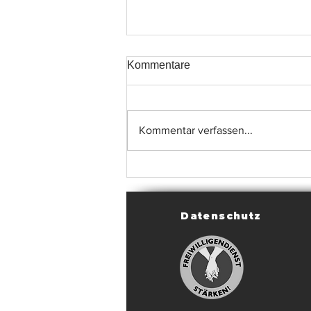
Kommentare
Kommentar verfassen...
Unbezwingbar? Nicht für uns!
HSG Staufer Bad
Wimpfen/Biberach beendet
Heuchelbergs Siegesserie
Datenschutz