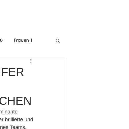
MITGLIEDSCHAFT
40
Frauen 1
C-Jugend Weiblich
UFER
mE-Jugend
ICHEN
minante 
 brillierte und 
eines Teams.