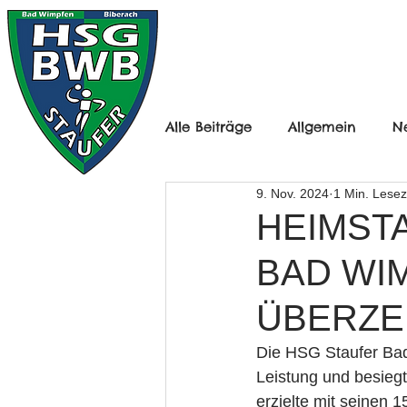
HOME
HERREN
Alle Beiträge
Allgemein
N
9. Nov. 2024
1 Min. Lesez
Frauen Ü30
B-Jugend mä
HEIMST
BAD WI
D-Jugend Männlich
D-Ju
ÜBERZE
F-Jugend
Minis
Herr
Die HSG Staufer Bad
Leistung und besiegt
erzielte mit seinen 