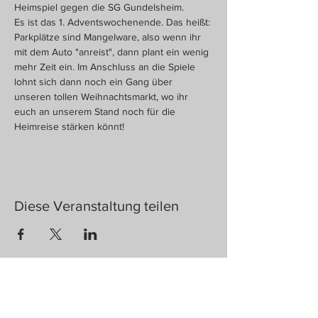
Heimspiel gegen die SG Gundelsheim. 
Es ist das 1. Adventswochenende. Das heißt: 
Parkplätze sind Mangelware, also wenn ihr 
mit dem Auto "anreist", dann plant ein wenig 
mehr Zeit ein. Im Anschluss an die Spiele 
lohnt sich dann noch ein Gang über 
unseren tollen Weihnachtsmarkt, wo ihr 
euch an unserem Stand noch für die 
Heimreise stärken könnt!
Diese Veranstaltung teilen