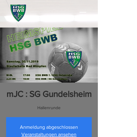
mJC : SG Gundelsheim
Hallenrunde
Anmeldung abgeschlossen
Veranstaltungen ansehen