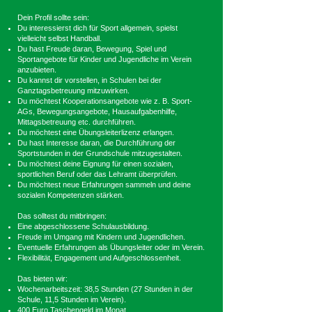
Dein Profil sollte sein:
Du interessierst dich für Sport allgemein, spielst
vielleicht selbst Handball.
Du hast Freude daran, Bewegung, Spiel und
Sportangebote für Kinder und Jugendliche im Verein
anzubieten.
Du kannst dir vorstellen, in Schulen bei der
Ganztagsbetreuung mitzuwirken.
Du möchtest Kooperationsangebote wie z. B. Sport-
AGs, Bewegungsangebote, Hausaufgabenhilfe,
Mittagsbetreuung etc. durchführen.
Du möchtest eine Übungsleiterlizenz erlangen.
Du hast Interesse daran, die Durchführung der
Sportstunden in der Grundschule mitzugestalten.
Du möchtest deine Eignung für einen sozialen,
sportlichen Beruf oder das Lehramt überprüfen.
Du möchtest neue Erfahrungen sammeln und deine
sozialen Kompetenzen stärken.
Das solltest du mitbringen:
Eine abgeschlossene Schulausbildung.
Freude im Umgang mit Kindern und Jugendlichen.
Eventuelle Erfahrungen als Übungsleiter oder im Verein.
Flexibilität, Engagement und Aufgeschlossenheit.
Das bieten wir:
Wochenarbeitszeit: 38,5 Stunden (27 Stunden in der
Schule, 11,5 Stunden im Verein).
400 Euro Taschengeld im Monat.