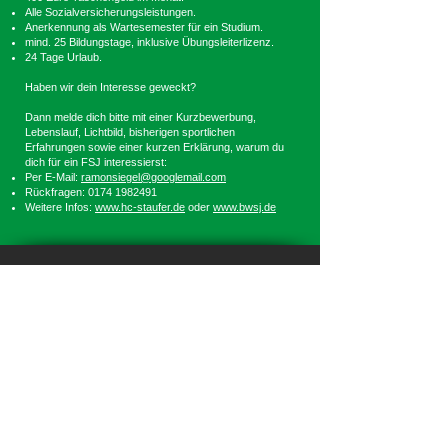
Alle Sozialversicherungsleistungen.
Anerkennung als Wartesemester für ein Studium.
mind. 25 Bildungstage, inklusive Übungsleiterlizenz.
24 Tage Urlaub.
Haben wir dein Interesse geweckt?
Dann melde dich bitte mit einer Kurzbewerbung,
Lebenslauf, Lichtbild, bisherigen sportlichen
Erfahrungen sowie einer kurzen Erklärung, warum du
dich für ein FSJ interessierst:
Per E-Mail:
ramonsiegel@googlemail.com
Rückfragen:
0174 1982491
Weitere Infos:
www.hc-staufer.de
oder
www.bwsj.de