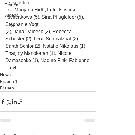
Es spielten: 
Frauen
Tor: Marijana Hirth, Feld: Kristina 
Jugend
Tschertkowa (5), Sina Pflugfelder (5), 
Stephanie Vogt 
HHG
(3), Jana Dalbeck (2), Rebecca 
Schuster (2), Lena Schmalzhaf (2), 
Sarah Schlor (2), Natalie Nikolaus (1), 
Tharjiny Manokaran (1), Nicole 
Damaschke (1), Nadine Fink, Fabienne 
Freyh
News
Frauen 1
Frauen