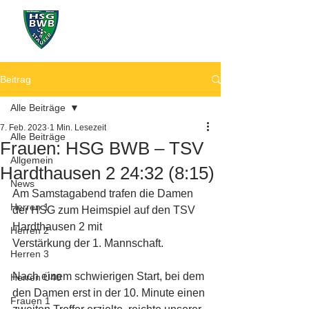
Beitrag
Alle Beiträge
7. Feb. 2023
1 Min. Lesezeit
Alle Beiträge
Frauen: HSG BWB – TSV
Allgemein
Hardthausen 2 24:32 (8:15)
News
Am Samstagabend trafen die Damen 
Herren 1
der HSG zum Heimspiel auf den TSV 
Hardthausen 2 mit 
Herren 2
Verstärkung der 1. Mannschaft. 
Herren 3
Nach einem schwierigen Start, bei dem 
Herren Ü40
den Damen erst in der 10. Minute einen 
Frauen 1