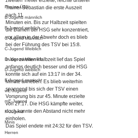
zweiten Treffer erzielte, reichte unserer 
Frauen Ü30
Trainer Sebastian die erste Auszeit 
nach 11 
B-Jugend männlich
Minuten ein. Bis zur Halbzeit spielten 
B-Jugend weiblich
die Damen der HSG sehr konzentriert, 
vor allem in der Abwehr doch es blieb 
C-Jugend Männlich
bei der Führung des TSV bei 15:8.
C-Jugend Weiblich
D-Jugend Männlich
In der zweiten Halbzeit lief das Spiel 
anfangs deutlich besser und die HSG 
D-Jugend weiblich
konnte sich auf ein 13:17 in der 34. 
E-Jugend gemischt
Minute anheben. Es blieb weiterhin 
spannend bis sich der TSV einen 
wE-Jugend
Vorsprung bis zur 45. Minute erzielte 
mE-Jugend
von 27:17. Die HSG kämpfte weiter, 
doch konnte den Abstand nicht mehr 
F-Jugend
einholen. 
Minis
Das Spiel endete mit 24:32 für den TSV.
Herren