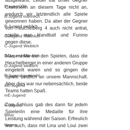
ausgewählt. Leider trat unser Gegner 
Frauen Ü30
Crailsheim an diesem Tage nicht an, 
wodurch wir letztendlich alle Spiele 
B-Jugend männlich
gewonnen haben. Da aber der Gegner 
B-Jugend weiblich
von Heuchelberg 4 auch nicht antrat, 
spielte man Handball und Funino 
C-Jugend Männlich
gegen diese. 
C-Jugend Weiblich
D-Jugend Männlich
Man merkte bei den Spielen, dass die 
Heuchelberger in einer anderen Gruppe 
D-Jugend weiblich
eingeteilt waren und so gingen die 
E-Jugend gemischt
Spiele deutlich an unsere Mannschaft. 
Aber dies war nur nebensächlich, beide 
wE-Jugend
Teams hatten Spaß. 
mE-Jugend
Zum Schluss gab des dann für jede/n 
F-Jugend
Spieler/in eine Medaille für ihre 
Minis
Leistung während der Saison. Erfreulich 
Herren
war auch, dass mit Lina und Loui zwei 