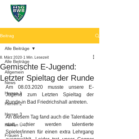
Beitrag
Alle Beiträge
8. März 2020
1 Min. Lesezeit
Alle Beiträge
Gemischte E-Jugend:
Allgemein
Letzter Spieltag der Runde
News
Am 08.03.2020 musste unsere E-
Herren 1
Jugend zum Letzten Spieltag der 
Runde in Bad Friedrichshall antreten. 
Herren 2
Herren 3
An diesem Tag fand auch die Talentiade 
statt, hier werden talentierte 
Herren Ü40
Spieler/innen für einen extra Lehrgang 
Frauen 1