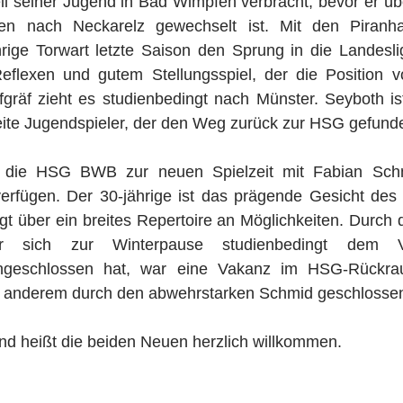
il seiner Jugend in Bad Wimpfen verbracht, bevor er üb
en nach Neckarelz gewechselt ist. Mit den Piranhas
ige Torwart letzte Saison den Sprung in die Landesliga
eflexen und gutem Stellungsspiel, der die Position vo
gräf zieht es studienbedingt nach Münster. Seyboth ist
te Jugendspieler, der den Weg zurück zur HSG gefund
die HSG BWB zur neuen Spielzeit mit Fabian Schm
verfügen. Der 30-jährige ist das prägende Gesicht des 
gt über ein breites Repertoire an Möglichkeiten. Durch
r sich zur Winterpause studienbedingt dem Verb
geschlossen hat, war eine Vakanz im HSG-Rückrau
r anderem durch den abwehrstarken Schmid geschlosse
nd heißt die beiden Neuen herzlich willkommen.