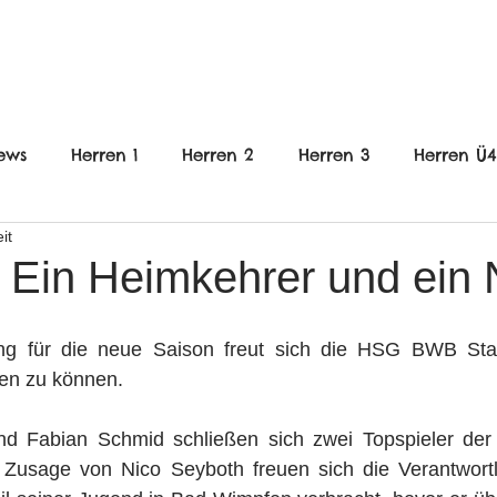
FRAUEN
JUGEND
VEREIN
ews
Herren 1
Herren 2
Herren 3
Herren Ü
it
nnlich
B-Jugend weiblich
C-Jugend Männlich
: Ein Heimkehrer und ein
gend weiblich
E-Jugend gemischt
wE-Jugend
g für die neue Saison freut sich die HSG BWB Stau
en zu können. 
en
Frauen
Jugend
HHG
nd Fabian Schmid schließen sich zwei Topspieler de
Zusage von Nico Seyboth freuen sich die Verantwortli