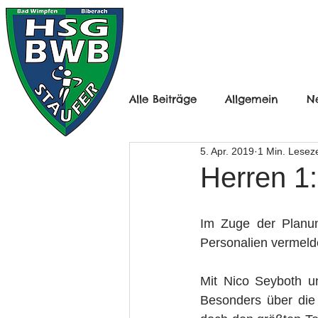
HOME
HERREN
Alle Beiträge
Allgemein
N
5. Apr. 2019
1 Min. Leseze
Frauen Ü30
B-Jugend mä
Herren 1
D-Jugend Männlich
D-Ju
Im Zuge der Planun
Personalien vermeld
F-Jugend
Minis
Herr
Mit Nico Seyboth u
Besonders über die 