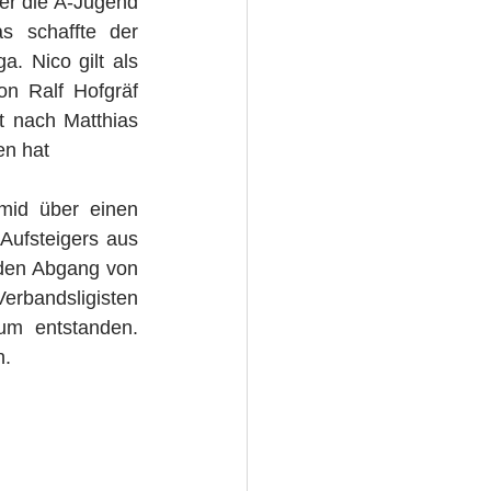
er die A-Jugend 
 schaffte der 
. Nico gilt als 
n Ralf Hofgräf 
 nach Matthias 
en hat
id über einen 
Aufsteigers aus 
 den Abgang von 
andsligisten 
m entstanden. 
n.