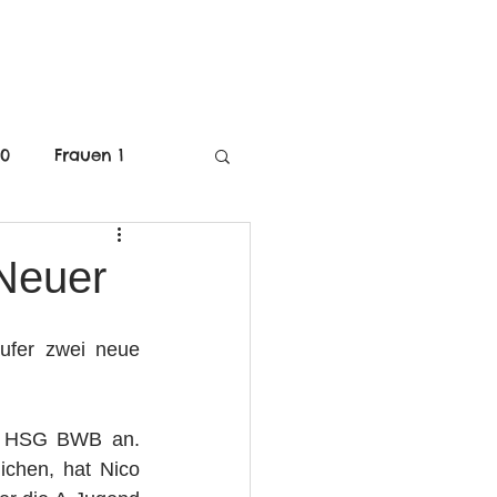
MITGLIEDSCHAFT
40
Frauen 1
C-Jugend Weiblich
 Neuer
mE-Jugend
fer zwei neue 
r HSG BWB an. 
chen, hat Nico 