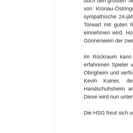
doch den größten Te
von Kronau-Östring
sympathische 24-jähr
Torwart mit guten R
einnehmen wird. Hof
Gönnenwein der zwei
Im Rückraum kann 
erfahrenen Spieler 
Obrigheim und verfü
Kevin Kainer, de
Handschuhsheim an
Diese wird nun unte
Die HSG freut sich u