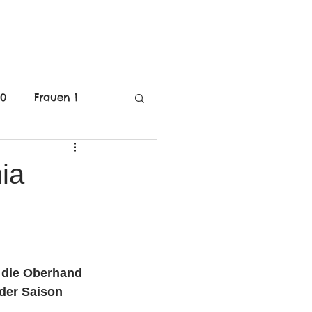
MITGLIEDSCHAFT
40
Frauen 1
C-Jugend Weiblich
ia
mE-Jugend
m die Oberhand
der Saison