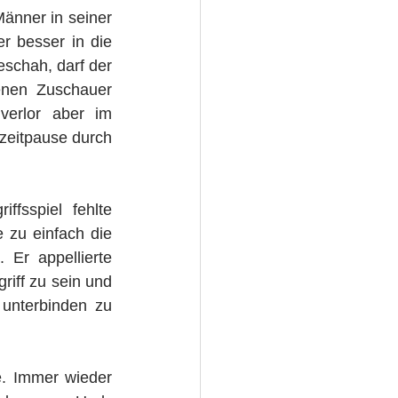
nner in seiner 
 besser in die 
schah, darf der 
enen Zuschauer 
erlor aber im 
bzeitpause durch 
fsspiel fehlte 
zu einfach die 
Er appellierte 
iff zu sein und 
nterbinden zu 
e. Immer wieder 