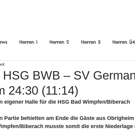
FRAUEN
JUGEND
VEREIN
ews
Herren 1
Herren 2
Herren 3
Herren Ü
eit
nnlich
B-Jugend weiblich
C-Jugend Männlich
1: HSG BWB – SV German
m 24:30 (11:14)
gend weiblich
E-Jugend gemischt
wE-Jugend
 in eigener Halle für die HSG Bad Wimpfen/Biberach
en
Frauen
Jugend
HHG
n Partie behielten am Ende die Gäste aus Obrighei
mpfen/Biberach musste somit die erste Niederlage 