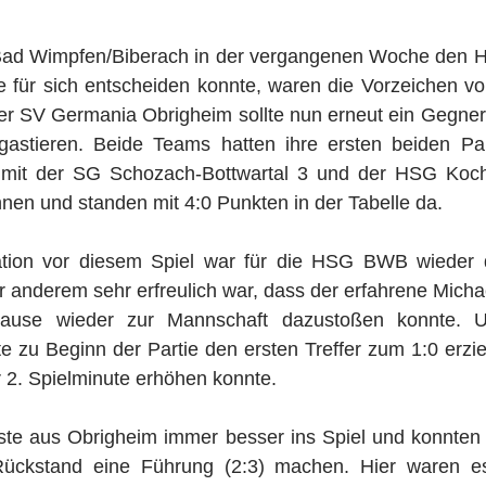
d Wimpfen/Biberach in der vergangenen Woche den Han
für sich entscheiden konnte, waren die Vorzeichen vo
 der SV Germania Obrigheim sollte nun erneut ein Gegne
 gastieren. Beide Teams hatten ihre ersten beiden Par
mit der SG Schozach-Bottwartal 3 und der HSG Kocher
nen und standen mit 4:0 Punkten in der Tabelle da.
ation vor diesem Spiel war für die HSG BWB wieder de
 anderem sehr erfreulich war, dass der erfahrene Micha
spause wieder zur Mannschaft dazustoßen konnte. U
e zu Beginn der Partie den ersten Treffer zum 1:0 erzie
r 2. Spielminute erhöhen konnte. 
e aus Obrigheim immer besser ins Spiel und konnten i
ckstand eine Führung (2:3) machen. Hier waren es 