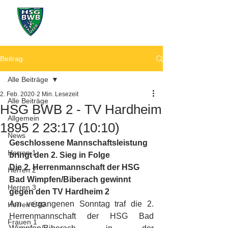
Beitrag
Alle Beiträge
2. Feb. 2020
2 Min. Lesezeit
Alle Beiträge
HSG BWB 2 - TV Hardheim
Allgemein
1895 2 23:17 (10:10)
News
Geschlossene Mannschaftsleistung 
Herren 1
bringt den 2. Sieg in Folge
Die 2. Herrenmannschaft der HSG 
Herren 2
Bad Wimpfen/Biberach gewinnt 
Herren 3
gegen den TV Hardheim 2
Am vergangenen Sonntag traf die 2. 
Herren Ü40
Herrenmannschaft der HSG Bad 
Frauen 1