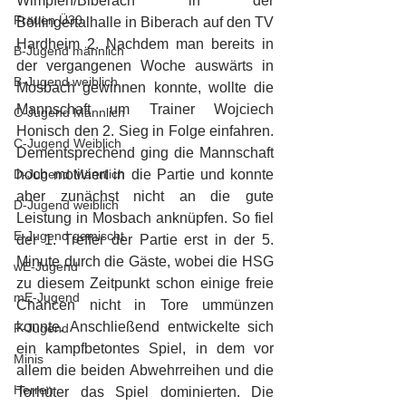
Wimpfen/Biberach in der 
Frauen Ü30
Böllingertalhalle in Biberach auf den TV 
Hardheim 2. Nachdem man bereits in 
B-Jugend männlich
der vergangenen Woche auswärts in 
B-Jugend weiblich
Mosbach gewinnen konnte, wollte die 
Mannschaft um Trainer Wojciech 
C-Jugend Männlich
Honisch den 2. Sieg in Folge einfahren. 
C-Jugend Weiblich
Dementsprechend ging die Mannschaft 
D-Jugend Männlich
hoch motiviert in die Partie und konnte 
aber zunächst nicht an die gute 
D-Jugend weiblich
Leistung in Mosbach anknüpfen. So fiel 
E-Jugend gemischt
der 1. Treffer der Partie erst in der 5. 
Minute durch die Gäste, wobei die HSG 
wE-Jugend
zu diesem Zeitpunkt schon einige freie 
mE-Jugend
Chancen nicht in Tore ummünzen 
konnte. Anschließend entwickelte sich 
F-Jugend
ein kampfbetontes Spiel, in dem vor 
Minis
allem die beiden Abwehrreihen und die 
Herren
Torhüter das Spiel dominierten. Die 