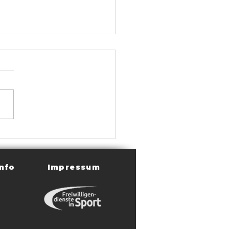
hlussbericht gemischte
gend
nfo
Impressum