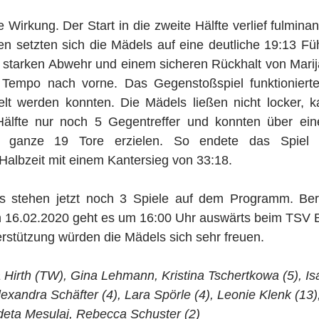
Wirkung. Der Start in die zweite Hälfte verlief fulminan
n setzten sich die Mädels auf eine deutliche 19:13 Füh
 starken Abwehr und einem sicheren Rückhalt von Marija
Tempo nach vorne. Das Gegenstoßspiel funktionierte 
elt werden konnten. Die Mädels ließen nicht locker, ka
älfte nur noch 5 Gegentreffer und konnten über ein
ng ganze 19 Tore erzielen. So endete das Spiel a
Halbzeit mit einem Kantersieg von 33:18.
 stehen jetzt noch 3 Spiele auf dem Programm. Ber
16.02.2020 geht es um 16:00 Uhr auswärts beim TSV B
rstützung würden die Mädels sich sehr freuen.
 Hirth (TW), Gina Lehmann, Kristina Tschertkowa (5), Is
exandra Schäfter (4), Lara Spörle (4), Leonie Klenk (13),
deta Mesulaj, Rebecca Schuster (2)