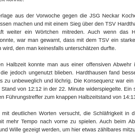
erlage aus der Vorwoche gegen die JSG Neckar Kocher
essen machen und mit einem Sieg über den TSV Hardth
ft weiter ein Wörtchen mitreden. Auch wenn das Hin
nnte, war man gewarnt, dass mit dem TSV ein starker
wird, den man keinesfalls unterschätzen durfte.
n Halbzeit konnte man aus einer offensiven Abwehr in
die jedoch ungenutzt blieben. Hardthausen fand besser 
s zu unbeweglich und löchrig. Die Konsequenz war ein 
 Stand von 12:12 in der 22. Minute widerspiegelte. Ein 
en Führungstreffer zum knappen Halbzeitstand von 14:1
mit deutlichen Worten versucht, die Schläfrigkeit in d
t mehr Tempo nach vorne zu spielen. Auch beim Abs
und Wille gezeigt werden, um hier etwas zählbares mit