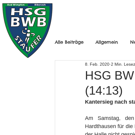
HOME
HERREN
Alle Beiträge
Allgemein
N
8. Feb. 2020
2 Min. Lesez
Frauen Ü30
B-Jugend mä
HSG BWB
(14:13)
D-Jugend Männlich
D-Ju
Kantersieg nach sta
F-Jugend
Minis
Herr
Am Samstag, den 
Hardthausen für die
der Halle nicht gespi