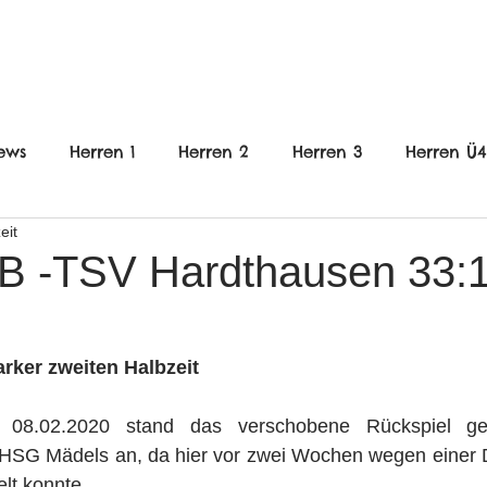
FRAUEN
JUGEND
VEREIN
ews
Herren 1
Herren 2
Herren 3
Herren Ü
eit
nnlich
B-Jugend weiblich
C-Jugend Männlich
 -TSV Hardthausen 33:
gend weiblich
E-Jugend gemischt
wE-Jugend
rker zweiten Halbzeit
en
Frauen
Jugend
HHG
08.02.2020 stand das verschobene Rückspiel g
 HSG Mädels an, da hier vor zwei Wochen wegen einer 
elt konnte.