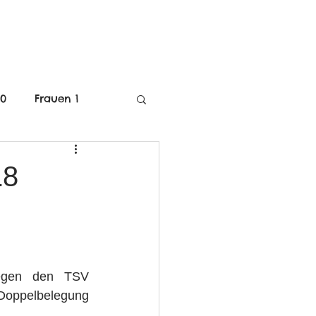
MITGLIEDSCHAFT
40
Frauen 1
C-Jugend Weiblich
18
mE-Jugend
egen den TSV 
Doppelbelegung 