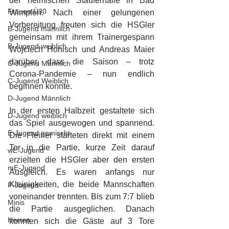
der heimischen Stauferhalle in Bad 
Frauen Ü30
Wimpfen. Nach einer gelungenen 
Vorbereitung freuten sich die HSGler 
B-Jugend männlich
gemeinsam mit ihrem Trainergespann 
B-Jugend weiblich
Wojciech Honisch und Andreas Maier 
darüber, dass die Saison – trotz 
C-Jugend Männlich
Corona-Pandemie – nun endlich 
C-Jugend Weiblich
beginnen konnte.
D-Jugend Männlich
In der ersten Halbzeit gestaltete sich 
D-Jugend weiblich
das Spiel ausgewogen und spannend. 
E-Jugend gemischt
Die Fleiner starteten direkt mit einem 
Tor in die Partie, kurze Zeit darauf 
wE-Jugend
erzielten die HSGler aber den ersten 
mE-Jugend
Ausgleich. Es waren anfangs nur 
Kleinigkeiten, die beide Mannschaften 
F-Jugend
voneinander trennten. Bis zum 7:7 blieb 
Minis
die Partie ausgeglichen. Danach 
Herren
konnten sich die Gäste auf 3 Tore 