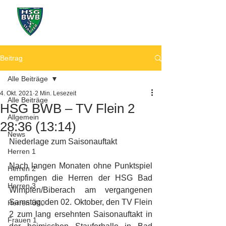
Beitrag
Alle Beiträge
4. Okt. 2021
2 Min. Lesezeit
Alle Beiträge
HSG BWB – TV Flein 2
Allgemein
28:36 (13:14)
News
Niederlage zum Saisonauftakt
Herren 1
Nach langen Monaten ohne Punktspiel 
Herren 2
empfingen die Herren der HSG Bad 
Herren 3
Wimpfen/Biberach am vergangenen 
Samstag, den 02. Oktober, den TV Flein 
Herren Ü40
2 zum lang ersehnten Saisonauftakt in 
Frauen 1