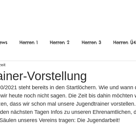
FRAUEN
JUGEND
VEREIN
ews
Herren 1
Herren 2
Herren 3
Herren Ü
eit
nnlich
B-Jugend weiblich
C-Jugend Männlich
iner-Vorstellung
/2021 steht bereits in den Startlöchern. Wie und wann 
gend weiblich
E-Jugend gemischt
wE-Jugend
 wir heute noch nicht sagen. Die Zeit bis dahin möchten 
n, dass wir schon mal unsere Jugendtrainer vorstellen. 
in den nächsten Tagen Infos zu unseren Ehrenamtlichen, d
en
Frauen
Jugend
HHG
 Säulen unseres Vereins tragen: Die Jugendarbeit! 