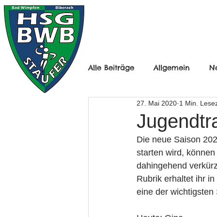
HOME
HERREN
Alle Beiträge
Allgemein
N
27. Mai 2020
1 Min. Lesez
Frauen Ü30
B-Jugend mä
Jugendtra
Die neue Saison 2020
D-Jugend Männlich
D-Ju
starten wird, können
dahingehend verkürze
Rubrik erhaltet ihr 
F-Jugend
Minis
Herr
eine der wichtigsten