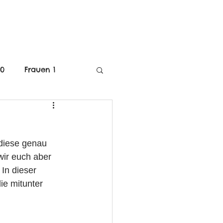
MITGLIEDSCHAFT
40
Frauen 1
C-Jugend Weiblich
diese genau 
mE-Jugend
wir euch aber 
In dieser 
ie mitunter 