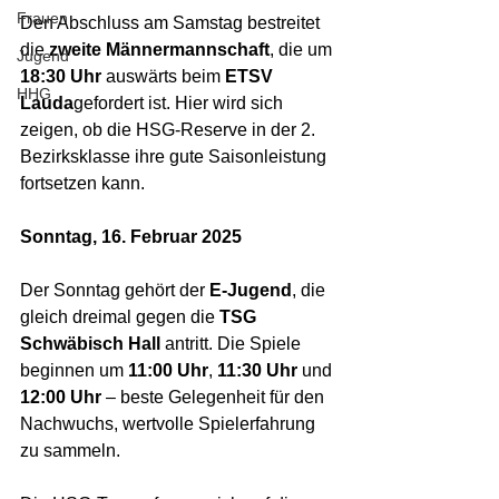
Frauen
Den Abschluss am Samstag bestreitet 
die 
zweite Männermannschaft
, die um 
Jugend
18:30 Uhr
 auswärts beim 
ETSV 
HHG
Lauda
gefordert ist. Hier wird sich 
zeigen, ob die HSG-Reserve in der 2. 
Bezirksklasse ihre gute Saisonleistung 
fortsetzen kann.
Sonntag, 16. Februar 2025
Der Sonntag gehört der 
E-Jugend
, die 
gleich dreimal gegen die 
TSG 
Schwäbisch Hall
 antritt. Die Spiele 
beginnen um 
11:00 Uhr
, 
11:30 Uhr
 und 
12:00 Uhr
 – beste Gelegenheit für den 
Nachwuchs, wertvolle Spielerfahrung 
zu sammeln.