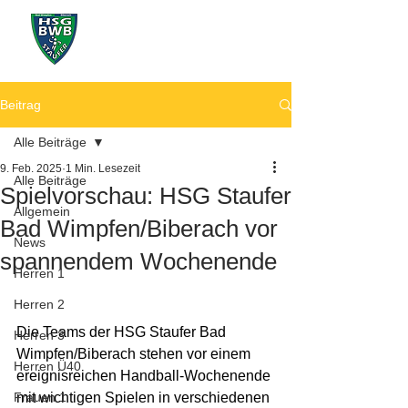
Beitrag
Alle Beiträge
9. Feb. 2025
1 Min. Lesezeit
Alle Beiträge
Spielvorschau: HSG Staufer
Allgemein
Bad Wimpfen/Biberach vor
News
spannendem Wochenende
Herren 1
Herren 2
Die Teams der HSG Staufer Bad 
Herren 3
Wimpfen/Biberach stehen vor einem 
Herren Ü40
ereignisreichen Handball-Wochenende 
Frauen 1
mit wichtigen Spielen in verschiedenen 