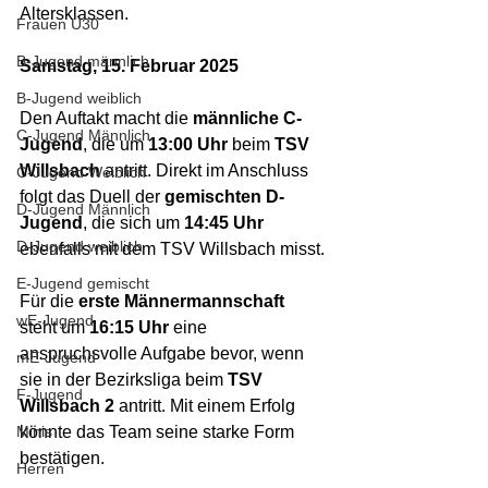
Altersklassen.
Frauen Ü30
B-Jugend männlich
Samstag, 15. Februar 2025
B-Jugend weiblich
Den Auftakt macht die 
männliche C-
C-Jugend Männlich
Jugend
, die um 
13:00 Uhr
 beim 
TSV 
Willsbach
 antritt. Direkt im Anschluss 
C-Jugend Weiblich
folgt das Duell der 
gemischten D-
D-Jugend Männlich
Jugend
, die sich um 
14:45 Uhr
D-Jugend weiblich
ebenfalls mit dem TSV Willsbach misst.
E-Jugend gemischt
Für die 
erste Männermannschaft
wE-Jugend
steht um 
16:15 Uhr
 eine 
anspruchsvolle Aufgabe bevor, wenn 
mE-Jugend
sie in der Bezirksliga beim 
TSV 
F-Jugend
Willsbach 2
 antritt. Mit einem Erfolg 
Minis
könnte das Team seine starke Form 
bestätigen.
Herren