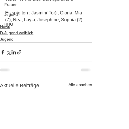
Frauen
Es spielten : Jasmin( Tor) , Gloria, Mia 
Jugend
(7), Nea, Layla, Josephine, Sophia (2)
HHG
News
D-Jugend weiblich
Jugend
Alle ansehen
Aktuelle Beiträge