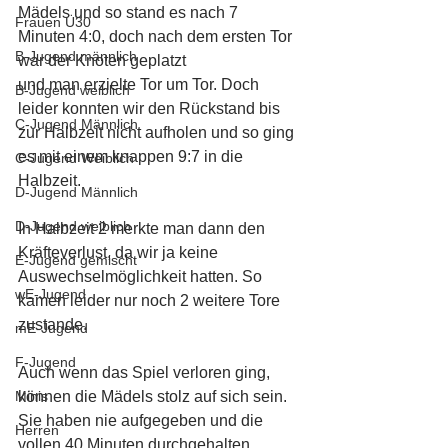
Mädels und so stand es nach 7 
Frauen Ü30
Minuten 4:0, doch nach dem ersten Tor 
B-Jugend männlich
war der Knoten geplatzt
und man erzielte Tor um Tor. Doch 
B-Jugend weiblich
leider konnten wir den Rückstand bis 
C-Jugend Männlich
zur Halbzeit nicht aufholen und so ging 
es mit einem knappen 9:7 in die 
C-Jugend Weiblich
Halbzeit.
D-Jugend Männlich
D-Jugend weiblich
In Halbzeit 2 merkte man dann den 
Kräfteverlust, da wir ja keine 
E-Jugend gemischt
Auswechselmöglichkeit hatten. So 
wE-Jugend
kamen leider nur noch 2 weitere Tore 
zustande.
mE-Jugend
F-Jugend
Auch wenn das Spiel verloren ging, 
Minis
können die Mädels stolz auf sich sein. 
Sie haben nie aufgegeben und die 
Herren
vollen 40 Minuten durchgehalten.