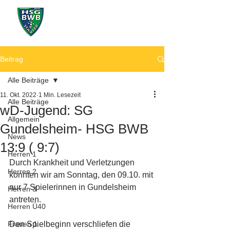
Beitrag
Alle Beiträge
11. Okt. 2022
1 Min. Lesezeit
Alle Beiträge
wD-Jugend: SG
Allgemein
Gundelsheim- HSG BWB
News
13:9 ( 9:7)
Herren 1
Durch Krankheit und Verletzungen 
Herren 2
konnten wir am Sonntag, den 09.10. mit 
nur 7 Spielerinnen in Gundelsheim 
Herren 3
antreten.
Herren Ü40
Frauen 1
Den Spielbeginn verschliefen die 