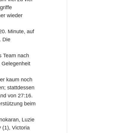
riffe 
er wieder 
0. Minute, auf 
. Die 
as Team nach 
 Gelegenheit 
 der kaum noch 
n; stattdessen 
and von 27:16.
rstützung beim 
nokaran, Luzie 
(1), Victoria 