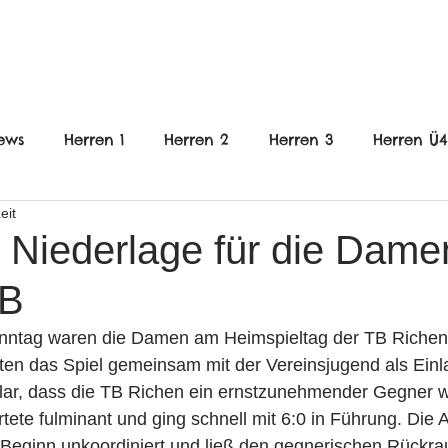
FRAUEN
JUGEND
VEREIN
ews
Herren 1
Herren 2
Herren 3
Herren Ü
eit
nnlich
B-Jugend weiblich
C-Jugend Männlich
 Niederlage für die Dame
B
gend weiblich
E-Jugend gemischt
wE-Jugend
ntag waren die Damen am Heimspieltag der TB Richen 
en das Spiel gemeinsam mit der Vereinsjugend als Einla
en
Frauen
Jugend
HHG
lar, dass die TB Richen ein ernstzunehmender Gegner w
ete fulminant und ging schnell mit 6:0 in Führung. Die 
eginn unkoordiniert und ließ den gegnerischen Rückraum