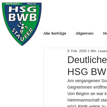
HOME
HERREN
Alle Beiträge
Allgemein
N
9. Feb. 2025
1 Min. Lesez
Frauen Ü30
B-Jugend mä
Deutliche
HSG BW
D-Jugend Männlich
D-Ju
Am vergangenen Son
Gegnerinnen eröffnet
F-Jugend
Minis
Herr
Von Beginn an war k
Heimmannschaft start
HSG BWB wirkte zu B