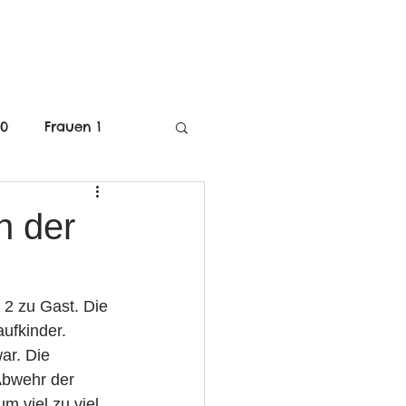
MITGLIEDSCHAFT
40
Frauen 1
C-Jugend Weiblich
n der
mE-Jugend
2 zu Gast. Die 
ufkinder.
ar. Die 
Abwehr der 
 viel zu viel 