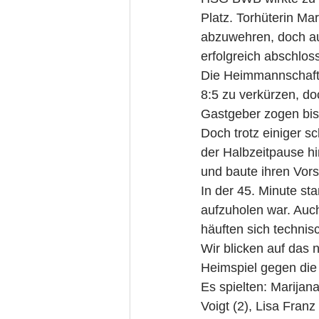
Platz. Torhüterin Mar
abzuwehren, doch au
erfolgreich abschlos
Die Heimmannschaft f
8:5 zu verkürzen, doc
Gastgeber zogen bis 
Doch trotz einiger 
der Halbzeitpause hi
und baute ihren Vors
In der 45. Minute st
aufzuholen war. Auc
häuften sich technis
Wir blicken auf das
Heimspiel gegen die 
Es spielten: Marijan
Voigt (2), Lisa Franz