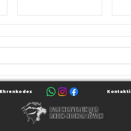
HSG Staufer Bad
Spie
Wimpfen/Biberach triumphiert
Bad 
in Obersulm –
spa
Offensivfeuerwerk gegen den
Ehrenkodex
Kontakti
TSV Willsbach