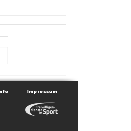
lvorschau: HSG Staufer
Wimpfen/Biberach vor
nnendem Wochenende
nfo
Impressum