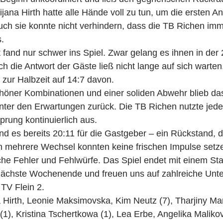
ijana Hirth hatte alle Hände voll zu tun, um die ersten Ang
ch sie konnte nicht verhindern, dass die TB Richen imm
s.
and nur schwer ins Spiel. Zwar gelang es ihnen in der 2
h die Antwort der Gäste ließ nicht lange auf sich warten
zur Halbzeit auf 14:7 davon.
schöner Kombinationen und einer soliden Abwehr blieb d
nter den Erwartungen zurück. Die TB Richen nutzte jede
prung kontinuierlich aus.
and es bereits 20:11 für die Gastgeber – ein Rückstand,
h mehrere Wechsel konnten keine frischen Impulse setze
che Fehler und Fehlwürfe. Das Spiel endet mit einem St
 nächste Wochenende und freuen uns auf zahlreiche Unte
TV Flein 2.
a Hirth, Leonie Maksimovska, Kim Neutz (7), Tharjiny Ma
 (1), Kristina Tschertkowa (1), Lea Erbe, Angelika Malikov 